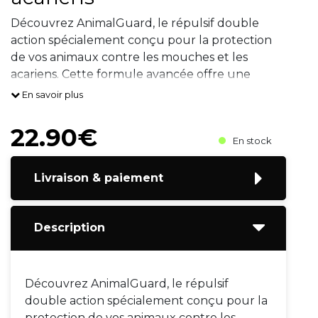
Découvrez AnimalGuard, le répulsif double
action spécialement conçu pour la protection
de vos animaux contre les mouches et les
acariens. Cette formule avancée offre une
défense efficace, assurant le bien-être de vos
En savoir plus
compagnons à quatre pattes en les
22.90€
En stock
Livraison & paiement
Description
Découvrez AnimalGuard, le répulsif
double action spécialement conçu pour la
protection de vos animaux contre les