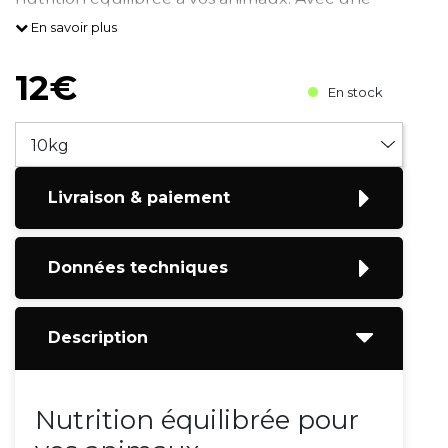
teneur élevée de 17% de protéine brute, cet
En savoir plus
aliment est conçu pour répondre aux besoi
12€
En stock
Livraison & paiement
Données techniques
Description
Nutrition équilibrée pour